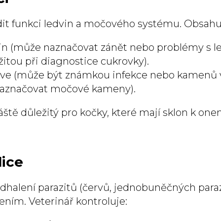
t funkci ledvin a močového systému. Obsahu
in (může naznačovat zánět nebo problémy s l
žitou při diagnostice cukrovky).
rve (může být známkou infekce nebo kamenů v
naznačovat močové kameny).
vláště důležitý pro kočky, které mají sklon k 
lice
odhalení parazitů (červů, jednobuněčných paraz
ením. Veterinář kontroluje: