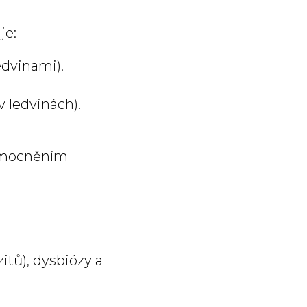
je:
edvinami).
 ledvinách).
onemocněním
itů), dysbiózy a