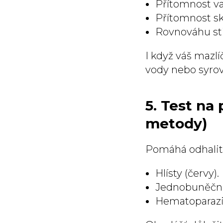
Přítomnost va
Přítomnost sk
Rovnováhu stř
I když váš mazl
vody nebo syro
5. Test na
metody)
Pomáhá odhalit
Hlísty (červy).
Jednobuněčné 
Hematoparazit