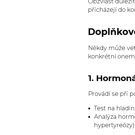
Obzvlášť důležit
přicházejí do ko
Doplňkové
Někdy může vete
konkrétní onem
1. Hormoná
Provádí se při p
Test na hladi
Analýza hormo
hypertyreózy)