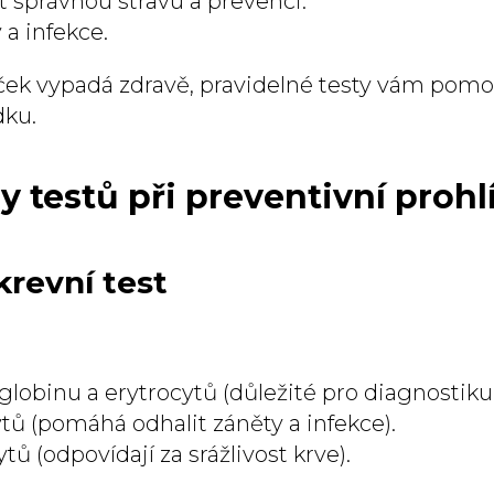
 správnou stravu a prevenci.
y a infekce.
íček vypadá zdravě, pravidelné testy vám pomoh
dku.
y testů při preventivní prohl
krevní test
obinu a erytrocytů (důležité pro diagnostiku
tů (pomáhá odhalit záněty a infekce).
ů (odpovídají za srážlivost krve).