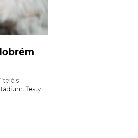
i dobrém
telé si
tádium. Testy