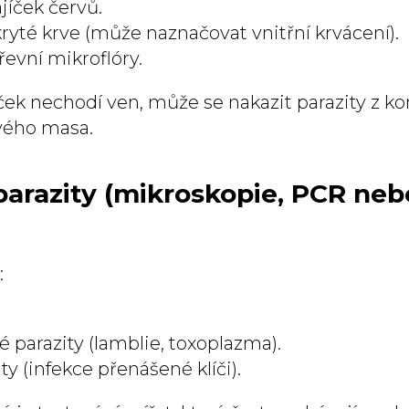
jíček červů.
ryté krve (může naznačovat vnitřní krvácení).
evní mikroflóry.
íček nechodí ven, může se nakazit parazity z 
vého masa.
 parazity (mikroskopie, PCR neb
:
parazity (lamblie, toxoplazma).
y (infekce přenášené klíči).