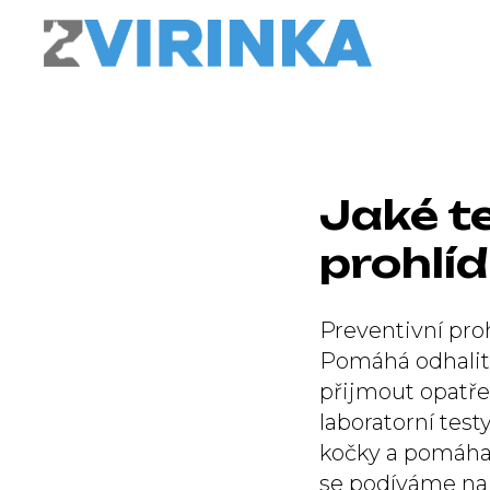
Jaké t
prohlí
Preventivní proh
Pomáhá odhalit 
přijmout opatře
laboratorní test
kočky a pomáhaj
se podíváme na t