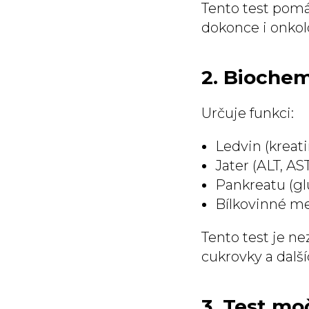
Tento test pomáh
dokonce i onko
2. Biochem
Určuje funkci:
Ledvin (kreat
Jater (ALT, AST
Pankreatu (glu
Bílkovinné me
Tento test je n
cukrovky a další
3. Test mo