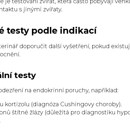
é je testování zvířat, která často pobývají ven
ntaktu s jinými zvířaty.
 testy podle indikací
rinář doporučit další vyšetření, pokud existuj
ocnění.
lní testy
odezření na endokrinní poruchy, například:
nu kortizolu (diagnóza Cushingovy choroby).
nů štítné žlázy (důležitá pro diagnostiku hyp
.