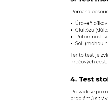
Pomáhá posoudi
Úroveň bílkov
Glukózu (důle
Přítomnost k
Soli (mohou 
Tento test je z
močových cest.
4. Test sto
Provádí se pro 
problémů s tráv