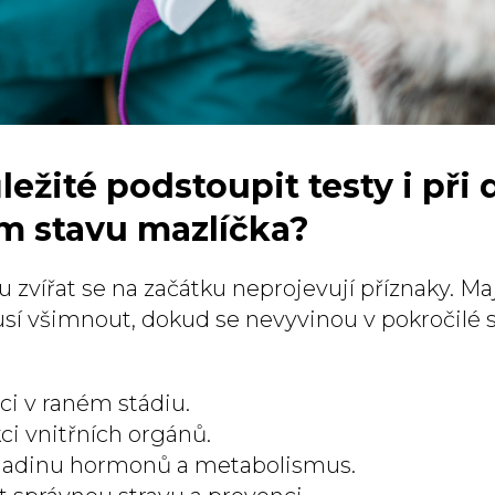
ležité podstoupit testy i př
m stavu mazlíčka?
vířat se na začátku neprojevují příznaky. Maji
 všimnout, dokud se nevyvinou v pokročilé s
i v raném stádiu.
ci vnitřních orgánů.
hladinu hormonů a metabolismus.