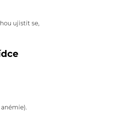
ou ujistit se,
ídce
 anémie).