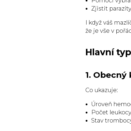
Pomoci vybrat
Zjistit parazit
I když váš mazl
že je vše v pořá
Hlavní typ
1. Obecný 
Co ukazuje:
Úroveň hemogl
Počet leukocy
Stav trombocyt