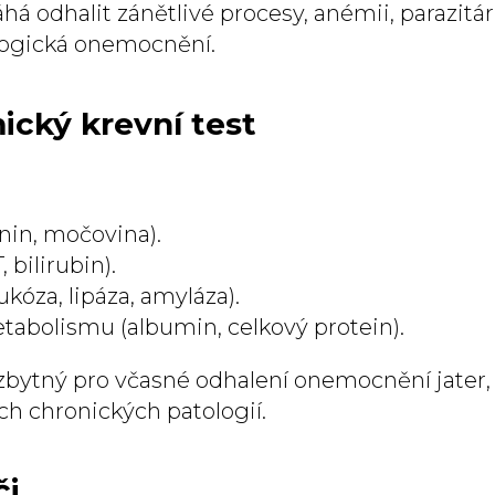
á odhalit zánětlivé procesy, anémii, parazitár
logická onemocnění.
ický krevní test
inin, močovina).
, bilirubin).
kóza, lipáza, amyláza).
tabolismu (albumin, celkový protein).
ezbytný pro včasné odhalení onemocnění jater, 
ch chronických patologií.
či