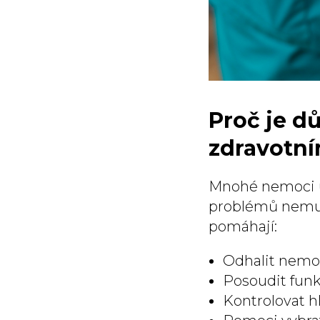
Proč je dů
zdravotní
Mnohé nemoci u z
problémů nemusí
pomáhají:
Odhalit nemoc
Posoudit funk
Kontrolovat 