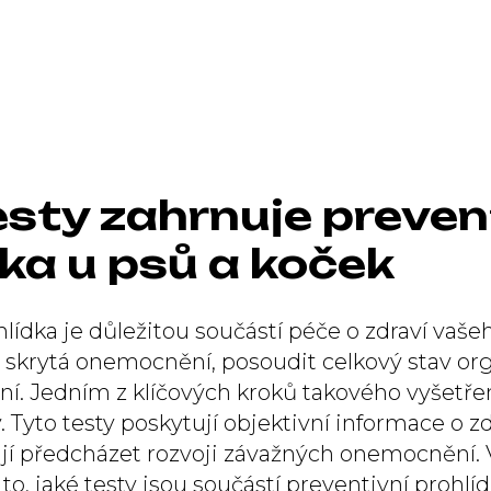
esty zahrnuje preven
dka u psů a koček
lídka je důležitou součástí péče o zdraví vaše
skrytá onemocnění, posoudit celkový stav or
ní. Jedním z klíčových kroků takového vyšetřen
y. Tyto testy poskytují objektivní informace o z
í předcházet rozvoji závažných onemocnění. 
o, jaké testy jsou součástí preventivní prohlíd