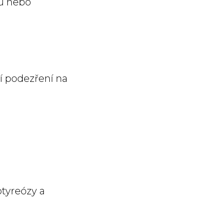
ku nebo
í podezření na
otyreózy a