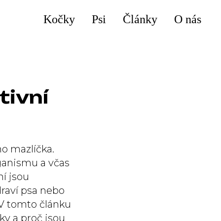
Kočky
Psi
Články
O nás
tivní
ho mazlíčka.
ganismu a včas
í jsou
draví psa nebo
V tomto článku
ky a proč jsou