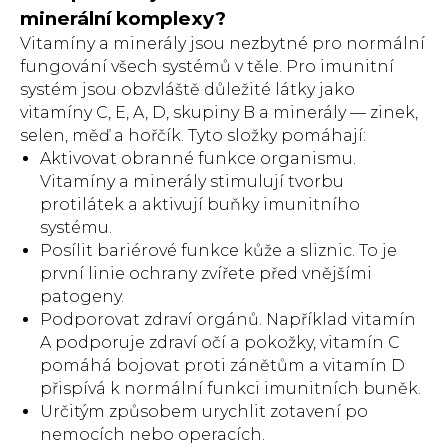
minerální komplexy?
Vitamíny a minerály jsou nezbytné pro normální
fungování všech systémů v těle. Pro imunitní
systém jsou obzvláště důležité látky jako
vitamíny C, E, A, D, skupiny B a minerály — zinek,
selen, měď a hořčík. Tyto složky pomáhají:
Aktivovat obranné funkce organismu.
Vitamíny a minerály stimulují tvorbu
protilátek a aktivují buňky imunitního
systému.
Posílit bariérové funkce kůže a sliznic. To je
první linie ochrany zvířete před vnějšími
patogeny.
Podporovat zdraví orgánů. Například vitamín
A podporuje zdraví očí a pokožky, vitamín C
pomáhá bojovat proti zánětům a vitamín D
přispívá k normální funkci imunitních buněk.
Určitým způsobem urychlit zotavení po
nemocích nebo operacích.