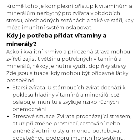
Kromě toho je komplexní přístup k vitamínům a
minerálům nezbytný pro zvířata v obdobích
stresu, přechodných sezónách a také ve stáří, kdy
může imunitní systém oslabovat.
Kdy je potřeba přidat vitamíny a
minerály?
Ačkoli kvalitní krmivo a přirozená strava mohou
zvířeti zajistit většinu potřebných vitamínů a
minerálů, někdy je nutné využít doplňky stravy.
Zde jsou situace, kdy mohou být přídavné látky
prospěšné:
Starší zvířata. U stárnoucích zvířat dochází k
poklesu hladiny vitamínů a minerálů, což
oslabuje imunitu a zvyšuje riziko různých
onemocnění.
Stresové situace. Zvířata procházející stresem,
ať už při změně prostředí, cestování nebo
změně životního stylu, mohou potřebovat
dodatečnou podporu imunitního systému.