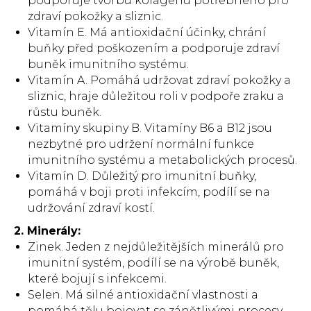
podporuje tvorbu kolagenu potřebného pro
zdraví pokožky a sliznic.
Vitamín E. Má antioxidační účinky, chrání
buňky před poškozením a podporuje zdraví
buněk imunitního systému.
Vitamín A. Pomáhá udržovat zdraví pokožky a
sliznic, hraje důležitou roli v podpoře zraku a
růstu buněk.
Vitamíny skupiny B. Vitamíny B6 a B12 jsou
nezbytné pro udržení normální funkce
imunitního systému a metabolických procesů.
Vitamín D. Důležitý pro imunitní buňky,
pomáhá v boji proti infekcím, podílí se na
udržování zdraví kostí.
2. Minerály:
Zinek. Jeden z nejdůležitějších minerálů pro
imunitní systém, podílí se na výrobě buněk,
které bojují s infekcemi.
Selen. Má silné antioxidační vlastnosti a
pomáhá tělu bojovat se zánětlivými procesy.