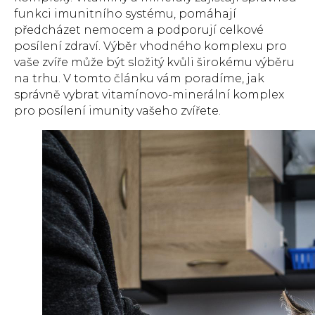
funkci imunitního systému, pomáhají
předcházet nemocem a podporují celkové
posílení zdraví. Výběr vhodného komplexu pro
vaše zvíře může být složitý kvůli širokému výběru
na trhu. V tomto článku vám poradíme, jak
správně vybrat vitamínovo-minerální komplex
pro posílení imunity vašeho zvířete.