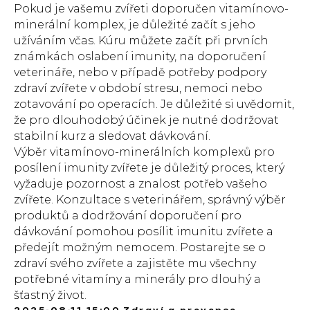
Pokud je vašemu zvířeti doporučen vitamínovo-
minerální komplex, je důležité začít s jeho
užíváním včas. Kúru můžete začít při prvních
známkách oslabení imunity, na doporučení
veterináře, nebo v případě potřeby podpory
zdraví zvířete v období stresu, nemoci nebo
zotavování po operacích. Je důležité si uvědomit,
že pro dlouhodobý účinek je nutné dodržovat
stabilní kurz a sledovat dávkování.
Výběr vitamínovo-minerálních komplexů pro
posílení imunity zvířete je důležitý proces, který
vyžaduje pozornost a znalost potřeb vašeho
zvířete. Konzultace s veterinářem, správný výběr
produktů a dodržování doporučení pro
dávkování pomohou posílit imunitu zvířete a
předejít možným nemocem. Postarejte se o
zdraví svého zvířete a zajistěte mu všechny
potřebné vitamíny a minerály pro dlouhý a
šťastný život.
2025-08-11 15:00
Zdraví a prevence