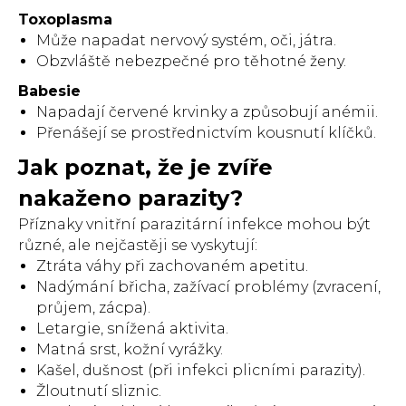
Toxoplasma
Může napadat nervový systém, oči, játra.
Obzvláště nebezpečné pro těhotné ženy.
Babesie
Napadají červené krvinky a způsobují anémii.
Přenášejí se prostřednictvím kousnutí klíčků.
Jak poznat, že je zvíře
nakaženo parazity?
Příznaky vnitřní parazitární infekce mohou být
různé, ale nejčastěji se vyskytují:
Ztráta váhy při zachovaném apetitu.
Nadýmání břicha, zažívací problémy (zvracení,
průjem, zácpa).
Letargie, snížená aktivita.
Matná srst, kožní vyrážky.
Kašel, dušnost (při infekci plicními parazity).
Žloutnutí sliznic.