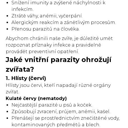
Snížení imunity a zvýšené náchylnosti k
infekcím.
Ztrátě váhy, anémii, vyčerpání.
Alergickým reakcím a zánětlivým procesům.
Přenosu parazitů na člověka.
Abychom chránili naše zvíře, je důležité umět
rozpoznat příznaky infekce a pravidelně
provádět preventivní opatření.
Jaké vnitřní parazity ohrožují
zvířata?
1. Hlísty (červi)
Hlísty jsou červi, kteří napadají různé orgány
zvířat.
Kulaté červy (nematody)
Nejčastější parazité u psů a koček.
Způsobují zvracení, průjem, anémii, kašel.
Přenášejí se prostřednictvím znečištěné vody,
kontaminovaných předmětů a blech.