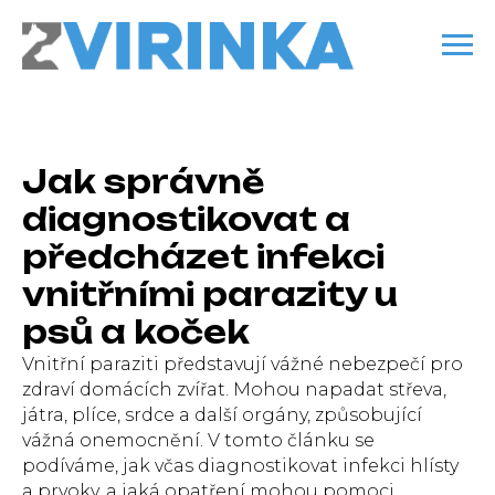
Jak správně
diagnostikovat a
předcházet infekci
vnitřními parazity u
psů a koček
Vnitřní paraziti představují vážné nebezpečí pro
zdraví domácích zvířat. Mohou napadat střeva,
játra, plíce, srdce a další orgány, způsobující
vážná onemocnění. V tomto článku se
podíváme, jak včas diagnostikovat infekci hlísty
a prvoky, a jaká opatření mohou pomoci