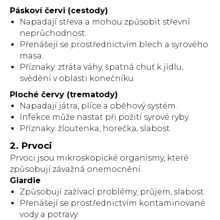
Páskoví červi (cestody)
Napadají střeva a mohou způsobit střevní
neprůchodnost.
Přenášejí se prostřednictvím blech a syrového
masa.
Příznaky: ztráta váhy, špatná chuť k jídlu,
svědění v oblasti konečníku.
Ploché červy (trematody)
Napadají játra, plíce a oběhový systém.
Infekce může nastat při požití syrové ryby.
Příznaky: žloutenka, horečka, slabost.
2. Prvoci
Prvoci jsou mikroskopické organismy, které
způsobují závažná onemocnění.
Giardie
Způsobují zažívací problémy, průjem, slabost.
Přenášejí se prostřednictvím kontaminované
vody a potravy.