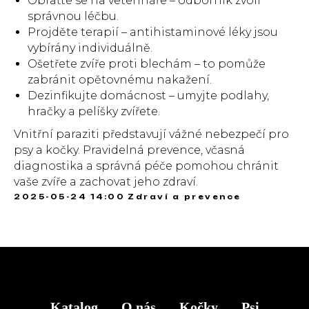
Obraťte se na veterináře – odborník zvolí
správnou léčbu.
Projděte terapií – antihistaminové léky jsou
vybírány individuálně.
Ošetřete zvíře proti blechám – to pomůže
zabránit opětovnému nakažení.
Dezinfikujte domácnost – umyjte podlahy,
hračky a pelíšky zvířete.
Vnitřní paraziti představují vážné nebezpečí pro
psy a kočky. Pravidelná prevence, včasná
diagnostika a správná péče pomohou chránit
vaše zvíře a zachovat jeho zdraví.
2025-05-24 14:00
Zdraví a prevence
Katalog
O nás
Kočky
Psi