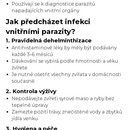
Používají se k diagnostice parazitů
napadajících vnitřní orgány.
Jak předcházet infekci
vnitřními parazity?
1. Pravidelná dehelminthizace
Antihistaminové léky by měly být podávány
každé 3–6 měsíců.
Dávkování se vybírá podle hmotnosti a věku
zvířete.
Je nutné ošetřit všechny zvířata v domácnosti
současně.
2. Kontrola výživy
Nepodávejte zvířeti syrové maso a ryby bez
tepelné úpravy.
Zamezte požití trávy, znečištěné vody a zbytků
jídla venku.
3. Hygiena a péče